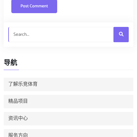
导航
了解乐竞体育
精品项目
资讯中心
服务方向