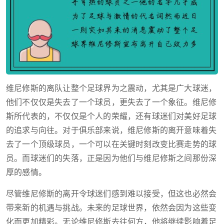
维尼修斯的离队让整个足球界为之震动，尤其是广大球迷，
他们不仅仅是失去了一个球员，更失去了一个象征。维尼修
斯所代表的，不仅仅是个人的荣耀，还有球迷们对美好足球
的追求与向往。对于俱乐部来说，维尼修斯的离开意味着失
去了一个顶级球员，一个可以在关键时刻改变比赛走势的球
员。而球迷们的失落，正是因为他们与维尼修斯之间那份深
厚的感情。
尽管维尼修斯的离开令球迷们感到难以接受，但这也必然会
带来新的机遇与挑战。未来的足球世界，依然会因为这些变
化而更加精彩。无论维尼修斯去往何方，他将继续影响着足