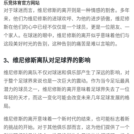
乐竞体育官方网站
对于球迷而言，维尼修斯的离开则是一种情感的割舍。多年
来，他们为维尼修斯的进球欢呼、为他的进步骄傲，维尼修
斯在他们的心中已经不仅仅是一个球员，更是一位朋友、一
个家人。在球迷的眼中，维尼修斯的离开似乎意味着他们与
这段美好时光的告别，这种告别的痛苦是难以言喻的。
3、维尼修斯离队对足球界的影响
维尼修斯的离队不仅对球迷和俱乐部产生了深远的影响，对
于整个足球界来说也是一次巨大的震动。作为当今足坛最具
潜力的球员之一，维尼修斯的离开意味着足球界失去了一位
年轻的天才，而这一变化可能会改变未来几年足球发展的格
局。
维尼修斯的离开意味着一个新时代的结束，也可能标志着新
的挑战的开始。对于其他俱乐部而言，这为他们提供了一个