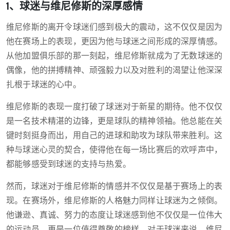
1、球迷与维尼修斯的深厚感情
维尼修斯的离开令球迷们感到极大的震动，这不仅仅是因为
他在赛场上的表现，更因为他与球迷之间形成的深厚情感。
从他加盟俱乐部的那一刻起，维尼修斯就成为了无数球迷的
偶像，他的拼搏精神、顽强毅力以及对胜利的渴望让他深深
扎根于球迷的心中。
维尼修斯的表现一度打破了球迷对于新星的期待。他不仅仅
是一名技术精湛的边锋，更是球队的精神领袖。他总能在关
键时刻挺身而出，用自己的进球和助攻为球队带来胜利。这
种与球迷心灵的契合，使得他在每一场比赛后的欢呼声中，
都能够感受到球迷的支持与热爱。
然而，球迷对于维尼修斯的情感并不仅仅是基于赛场上的表
现。在赛场外，维尼修斯的人格魅力同样让球迷为之倾倒。
他谦逊、真诚、努力的态度让球迷感到他不仅仅是一位伟大
的运动员，更是一位值得尊敬的榜样。对于球迷来说，维尼