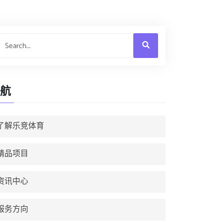
航
了解乐竞体育
精品项目
资讯中心
服务方向