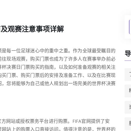
南及观赛注意事项详解
项是每一位足球迷心中的重中之重。作为全球最受瞩目的
导
前往现场观赛，购买门票也成为了许多人在赛事举办前必
界杯决赛日门票购买的指南，以及如何准备观赛的相关注
购买门票、购买门票后的安排及准备工作、以及在比赛现
绍，您将能够为自己或他人规划出一场完美的世界杯决赛
官方网站或授权票务平台进行购票。FIFA官网提供了安
过网站上的购票入口直接访问。值得注意的是，世界杯的