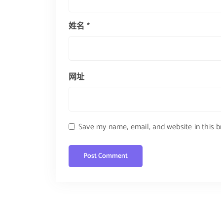
姓名
*
网址
Save my name, email, and website in this 