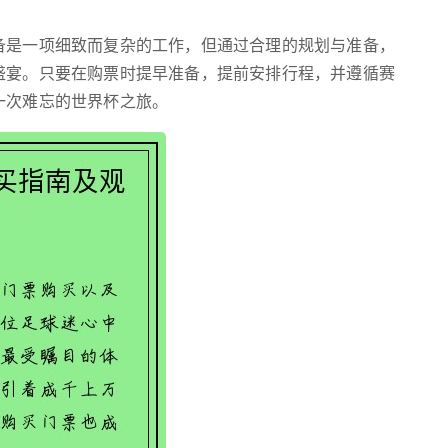
备是一项细致而复杂的工作，但通过合理的规划与准备，
盛宴。只要在购票时提早准备，提前安排行程，并遵循赛
一次难忘的世界杯之旅。