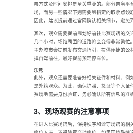
票方式及时间安排是至关重要的。部分票务平
场，而另一些情况下则需要到指定的取票点领
因此，建议提前通过官网确认相关细节，避免
其次，观众需要提前规划好前往比赛场馆的交
几个小时，场馆周围的道路将会变得非常繁忙
主办城市会提前发布交通指引，提供便捷的公
择自驾前往，最好提前预定停车位。
乐竞
此外，观众还需要准备好相关证件和材料。例
是外籍观众。为此，确保护照、签证等个人证
赛场地需要身份验证，务必确认所有信息的准
3、现场观赛的注意事项
在进入比赛场馆后，保持秩序和遵守场馆的相
座位入座，不得随意变动座位。如果因特殊情