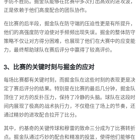
手防不胜防。掘金队能够在比赛中多次打出高效的进攻波，
正是依赖于他们高度配合的团队协作。
在比赛的后半段，掘金队在防守端的压迫性更是有所提升，
他们的高强度防守迫使对手频频出现失误。掘金的整体防守
策略不仅让对方得分困难，也展现了他们在大赛中的应变能
力，最终帮助球队在赛后评分中赢得了较高评价。
3、比赛的关键时刻与掘金的应对
每场比赛都有关键时刻，而掘金队在这些时刻的表现更是决
定了赛后评分的结果。特别是在比赛的最后几分钟，掘金队
顶住了对方的反扑压力，保持了冷静的头脑。球队在这段时
间内展现了极高的战术执行力，不仅稳住了场上的节奏，还
通过精妙的进攻配合拉开了比分。
其中，约基奇的关键传球和穆雷的致命三分成为了比赛转折
点。掘金队通过巧妙的配合和精准的投篮，使得他们能够在