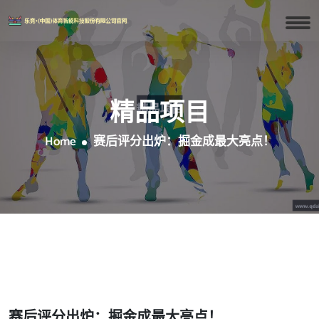
精品项目
Home
赛后评分出炉：掘金成最大亮点！
赛后评分出炉：掘金成最大亮点！