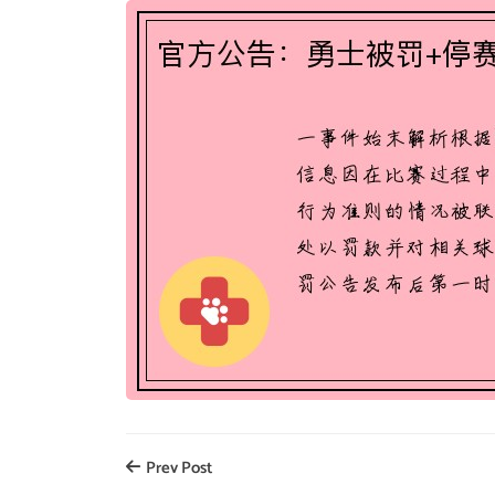
Prev Post