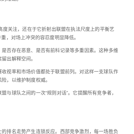
发高度关注，还在于它折射出联盟在执法尺度上的平衡艺
并重，对场上冲突的容忍度明显降低。
、是否存在恶意、是否有前科记录等多重因素。这种多维
案留出解释空间。
赛收视率和市场价值都处于联盟前列。对这样一支球队作
风险，以维护制度权威。
盟与球队之间的一次“规则对话”。它提醒所有竞争者，
士的排名走势产生连锁反应。西部竞争激烈，每一场胜负