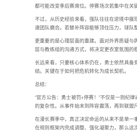
都可能改变季后赛席位。停赛场次若集中在关
不过，从历史经验来看，强队往往在逆境中展
速团队磨合。若替补阵容能够顶住压力，球队
更重要的是心理层面的重建。面对外界质疑与
层与教练组的沟通方式，将决定更衣室氛围的
长远来看，只要核心体系仍在，勇士依然具备
结。关键在于如何把危机转化为成长契机。
总结：
“官方公告：勇士被罚+停赛！”不仅是一则纪
的复杂性。从事件始末到阵容震荡，再到联盟
在漫长赛季中，真正决定命运的从来不是单一
在规则框架内完成调整、强化凝聚力，那么这