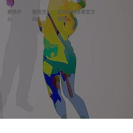
资讯中
服务方
互动乐竞体育官方
心
向
网站