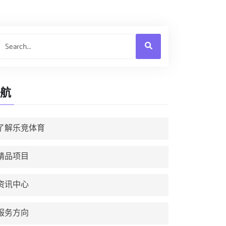
航
了解乐竞体育
精品项目
资讯中心
服务方向