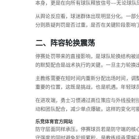
本身，更是在向所有球队释放信号——无论球队
从舆论反应看，球迷群体出现明显分化。一部
分则质疑判罚是否过重，是否在关键阶段影响
二、阵容轮换震荡
停赛处罚带来的直接影响，是球队轮换结构被
的默契配合是战术执行的关键。一旦主力轮换
主教练需要在短时间内重新分配出场时间，调
重要的位置，这既是挑战，也是机遇。年轻球
在进攻端，勇士习惯通过高位策应与外线投射
动和团队配合，减少单点爆破。这样的变化可
乐竞体育官方网站
防守层面同样承压。停赛球员若是防守端的核
守强度的同时避免犯规累积，是教练组亟需解