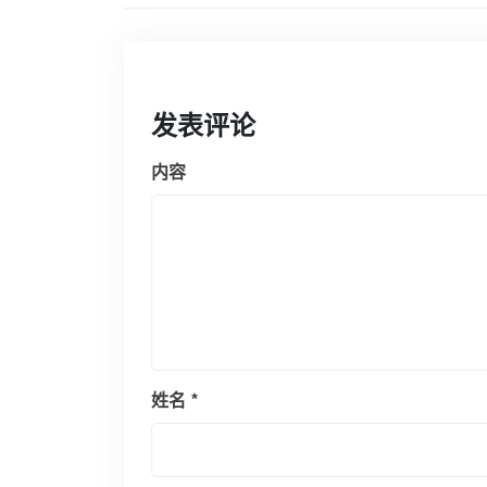
发表评论
内容
姓名
*