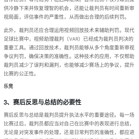
供冷静下来并恢复理智的机会，还能让裁判员有时间重新审
视局面，评估事件的严重性，从而做出合理的后续判罚。
此外，裁判员还应合理运用视频回放技术来辅助判罚。现代
足球比赛中，视频助理裁判（VAR）已经成为裁判员判决的
重要工具。通过回放技术，裁判员能够从多个角度重新审视
争议判罚，确保决策的准确性。这种技术的应用，不仅帮助
裁判员减少了误判和漏判，也能够减少赛场上的争议，提升
比赛的公正性。
乐竞
3、赛后反思与总结的必要性
赛后反思与总结是裁判员提升执法水平的重要途径。每一场
比赛过后，裁判员都应当对自己在比赛中的表现进行总结，
无论是对突发事件的处理，还是日常判罚的准确性，都应进