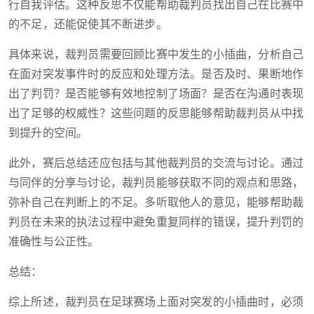
行自我评估。这种反思不仅能帮助裁判员找出自己在比赛中
的不足，还能促使其不断进步。
具体来说，裁判员需要回顾比赛中发生的小插曲，分析自己
在面对突发事件时的反应和处理方法。是否及时、果断地作
出了判罚？是否能够有效地控制了场面？是否在沟通时表现
出了足够的权威性？这些问题的反思能够帮助裁判员从中找
到提升的空间。
此外，赛后总结还应包括与其他裁判员的交流与讨论。通过
与同伴的分享与讨论，裁判员能够获取不同的观点和思路，
弥补自己在判断上的不足。多听取他人的意见，能够帮助裁
判员在未来的执法过程中避免重复同样的错误，提升判罚的
准确性与公正性。
总结：
综上所述，裁判员在足球赛场上面对突发的小插曲时，必须