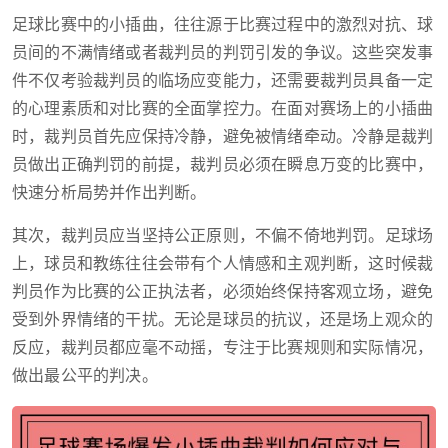
足球比赛中的小插曲，往往源于比赛过程中的激烈对抗、球
员间的不满情绪或者裁判员的判罚引发的争议。这些突发事
件不仅考验裁判员的临场应变能力，还需要裁判员具备一定
的心理素质和对比赛的全面掌控力。在面对赛场上的小插曲
时，裁判员首先应保持冷静，避免被情绪牵动。冷静是裁判
员做出正确判罚的前提，裁判员必须在瞬息万变的比赛中，
快速分析局势并作出判断。
其次，裁判员应当坚持公正原则，不偏不倚地判罚。足球场
上，球员和教练往往会带有个人情感和主观判断，这时候裁
判员作为比赛的公正执法者，必须始终保持客观立场，避免
受到外界情绪的干扰。无论是球员的抗议，还是场上观众的
反应，裁判员都应毫不动摇，专注于比赛规则和实际情况，
做出最公平的判决。