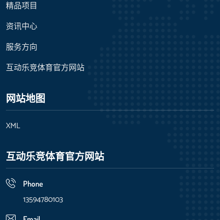
精品项目
资讯中心
服务方向
互动乐竞体育官方网站
网站地图
XML
互动乐竞体育官方网站
Phone
13594780103
Email