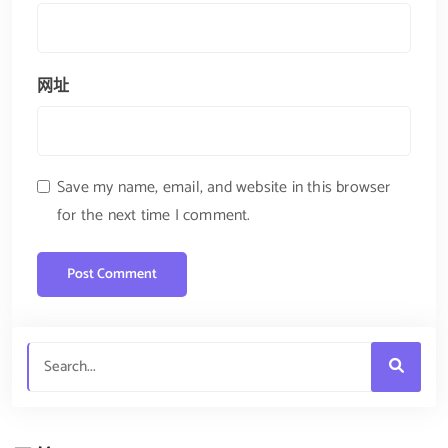
网址
Save my name, email, and website in this browser
for the next time I comment.