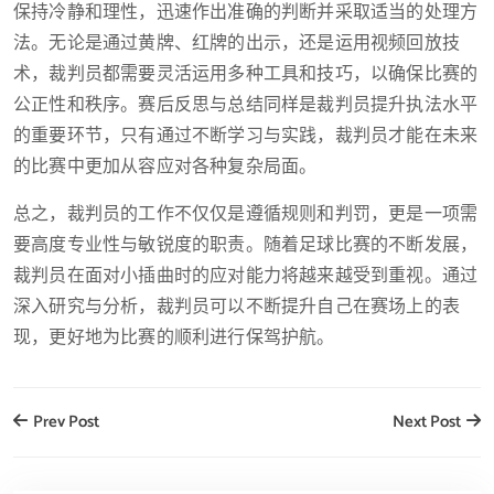
保持冷静和理性，迅速作出准确的判断并采取适当的处理方
法。无论是通过黄牌、红牌的出示，还是运用视频回放技
术，裁判员都需要灵活运用多种工具和技巧，以确保比赛的
公正性和秩序。赛后反思与总结同样是裁判员提升执法水平
的重要环节，只有通过不断学习与实践，裁判员才能在未来
的比赛中更加从容应对各种复杂局面。
总之，裁判员的工作不仅仅是遵循规则和判罚，更是一项需
要高度专业性与敏锐度的职责。随着足球比赛的不断发展，
裁判员在面对小插曲时的应对能力将越来越受到重视。通过
深入研究与分析，裁判员可以不断提升自己在赛场上的表
现，更好地为比赛的顺利进行保驾护航。
Prev Post
Next Post