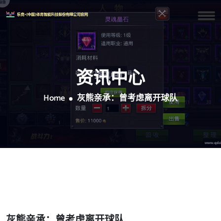
资讯中心
Home
灰熊亲承：曾考虑离开球队
灰熊亲承：曾考虑离开球队