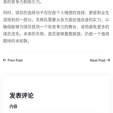
来的竞争力和吸引力。
同时，球员的选择也不仅仅是个人情感的抉择，更是职业生
涯规划的一部分。灰熊队需要从各方面加强自身的实力，以
确保能够为球员提供一个有竞争力的舞台，进而避免更多的
球员流失。未来的灰熊，是否能够重整旗鼓，仍是一个值得
期待的未知数。
Prev Post
Next Post
发表评论
内容