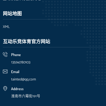
网站地图
XML
互动乐竞体育官方网站
Phone
13594780103
Email
tainted@qq.com
Address
淮南市六霉街191号