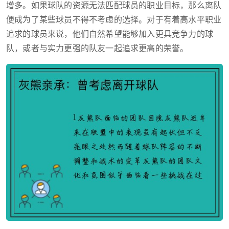
增多。如果球队的资源无法匹配球员的职业目标，那么离队
便成为了某些球员不得不考虑的选择。对于有着高水平职业
追求的球员来说，他们自然希望能够加入更具竞争力的球
队，或者与实力更强的队友一起追求更高的荣誉。