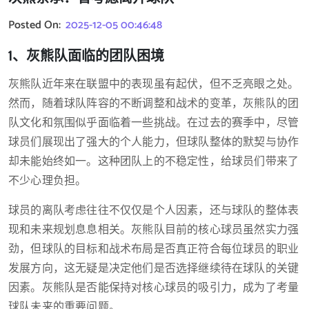
Posted On:
2025-12-05 00:46:48
1、灰熊队面临的团队困境
灰熊队近年来在联盟中的表现虽有起伏，但不乏亮眼之处。
然而，随着球队阵容的不断调整和战术的变革，灰熊队的团
队文化和氛围似乎面临着一些挑战。在过去的赛季中，尽管
球员们展现出了强大的个人能力，但球队整体的默契与协作
却未能始终如一。这种团队上的不稳定性，给球员们带来了
不少心理负担。
球员的离队考虑往往不仅仅是个人因素，还与球队的整体表
现和未来规划息息相关。灰熊队目前的核心球员虽然实力强
劲，但球队的目标和战术布局是否真正符合每位球员的职业
发展方向，这无疑是决定他们是否选择继续待在球队的关键
因素。灰熊队是否能保持对核心球员的吸引力，成为了考量
球队未来的重要问题。