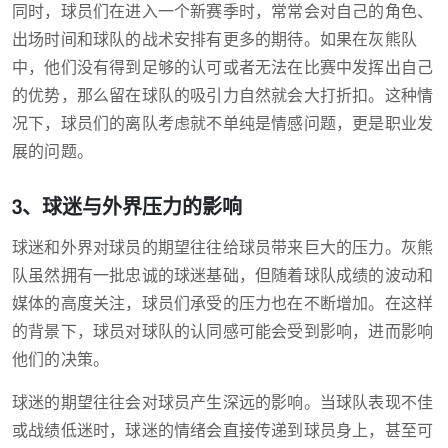
同时，球员们在进入一个新赛季时，常常会对自己的角色、
出场时间和球队的战术安排有更多的期待。如果在灰熊队
中，他们没有得到足够的认可或者无法在比赛中发挥出自己
的优势，那么留在球队的吸引力自然就会大打折扣。这种情
况下，球员们的离队考虑就不单纯是情感问题，更是职业发
展的问题。
3、球迷与外界压力的影响
球迷和外界对球员的期望往往给球员带来巨大的压力。灰熊
队虽然拥有一批忠诚的球迷基础，但随着球队成绩的波动和
媒体的高度关注，球员们承受的压力也在不断增加。在这样
的背景下，球员对球队的认同感可能会受到影响，进而影响
他们的决策。
球迷的期望往往会对球员产生深远的影响。当球队表现不佳
或战绩低迷时，球迷的情绪会直接传递到球员身上，甚至可