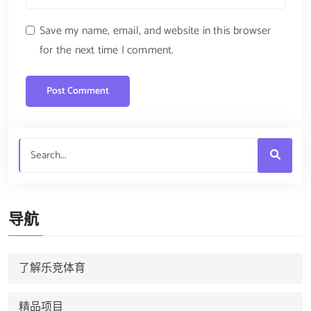
Save my name, email, and website in this browser
for the next time I comment.
导航
了解乐竞体育
精品项目