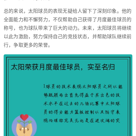
总的来说，太阳球员的表现无疑给人留下了深刻印象。他的
全面能力和不懈努力，不仅帮助自己获得了月度最佳球员的
称号，也为球队带来了巨大的动力。未来，太阳球员将继续
以此为激励，努力保持自己的竞技状态，并帮助球队继续前
行，争取更多的荣誉。