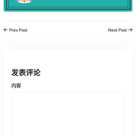
Prev Post
Next Post
发表评论
内容