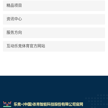
精品项目
资讯中心
服务方向
互动乐竞体育官方网站