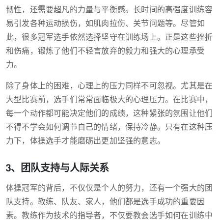
韧性，还需要超凡的力量与平衡感。长时间的高强度训练容
易引发各种运动损伤，如肌肉拉伤、关节问题等。尽管如
此，很多冠军选手依然选择坚守在训练场上。正是这些挫折
和伤痛，锻炼了他们不轻言放弃的毅力和强大的心理承受
力。
除了身体上的困难，心理上的压力同样不可忽视。尤其是在
大型比赛前，选手们常常面临极大的心理压力。在比赛中，
每一个动作都可能决定他们的成绩，这种紧张的氛围让他们
不得不学会如何调节自己的情绪，保持冷静。只有在这种压
力下，体操选手才能磨砺出更加坚强的意志。
3、团队支持与人际关系
体操冠军的背后，不仅仅是个人的努力，还有一个强大的团
队支持。教练、队友、家人，他们都是选手成功的重要因
素。教练作为技术的指导者，不仅要教会选手如何在训练中