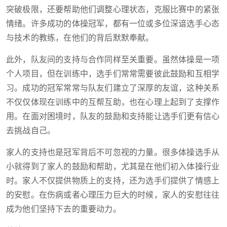
突破极限，还要帮助他们调整心理状态，克服比赛中的紧张
情绪。许多成功的体操冠军，都有一位或多位深谙选手心态
与技术的教练，在他们的背后默默奉献。
此外，队友间的支持与合作同样至关重要。虽然体操是一项
个人项目，但在训练中，选手们常常需要彼此鼓励和互相学
习。成功的冠军常常与队友们建立了深厚的友谊，这种关系
不仅仅体现在训练中的互帮互助，也在心理上起到了支撑作
用。在面对困境时，队友的鼓励和支持能让选手们更有信心
去挑战自己。
家人的支持也是冠军背后不可忽视的力量。很多体操选手从
小就得到了家人的鼓励和帮助，尤其是在他们初入体操行业
时。家人不仅提供物质上的支持，还为选手们提供了情感上
的安慰。在伤病或者心理压力巨大的时候，家人的安慰往往
成为他们坚持下去的重要动力。