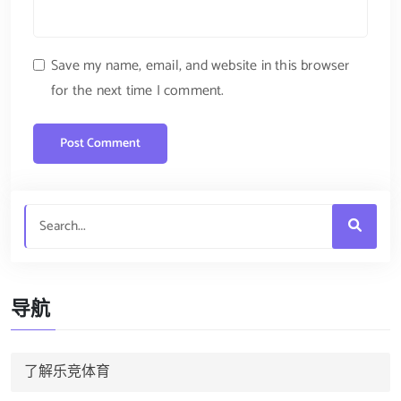
Save my name, email, and website in this browser
for the next time I comment.
导航
了解乐竞体育