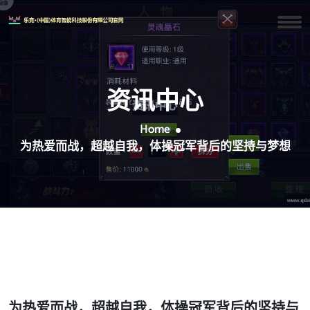
资讯中心
Home
为热爱而战，超越自我，体操冠军背后的坚持与梦想
为热爱而战，超越自我，体操冠军背后的坚持与