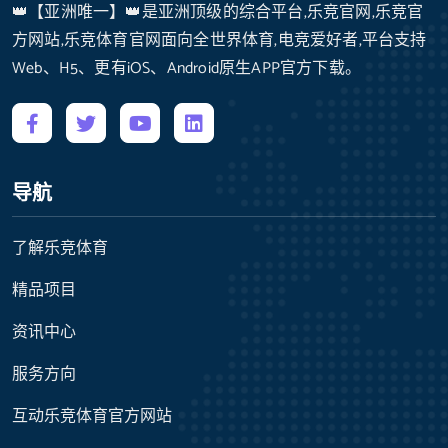
👑【亚洲唯一】👑是亚洲顶级的综合平台,乐竞官网,乐竞官
方网站,乐竞体育官网面向全世界体育,电竞爱好者,平台支持
Web、H5、更有iOS、Android原生APP官方下载。
导航
了解乐竞体育
精品项目
资讯中心
服务方向
互动乐竞体育官方网站