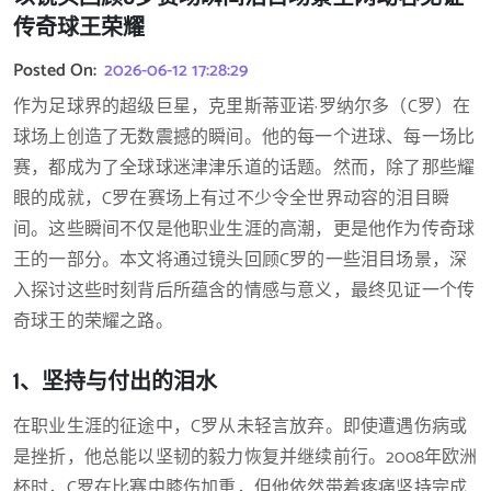
传奇球王荣耀
Posted On:
2026-06-12 17:28:29
作为足球界的超级巨星，克里斯蒂亚诺·罗纳尔多（C罗）在
球场上创造了无数震撼的瞬间。他的每一个进球、每一场比
赛，都成为了全球球迷津津乐道的话题。然而，除了那些耀
眼的成就，C罗在赛场上有过不少令全世界动容的泪目瞬
间。这些瞬间不仅是他职业生涯的高潮，更是他作为传奇球
王的一部分。本文将通过镜头回顾C罗的一些泪目场景，深
入探讨这些时刻背后所蕴含的情感与意义，最终见证一个传
奇球王的荣耀之路。
1、坚持与付出的泪水
在职业生涯的征途中，C罗从未轻言放弃。即使遭遇伤病或
是挫折，他总能以坚韧的毅力恢复并继续前行。2008年欧洲
杯时，C罗在比赛中膝伤加重，但他依然带着疼痛坚持完成