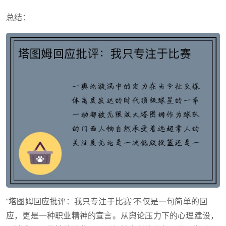
总结：
“塔图姆回应批评：我只专注于比赛”不仅是一句简单的回
应，更是一种职业精神的宣言。从舆论压力下的心理建设，