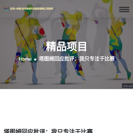
精品项目
Home
塔图姆回应批评：我只专注于比赛
塔图姆回应批评：我只专注于比赛