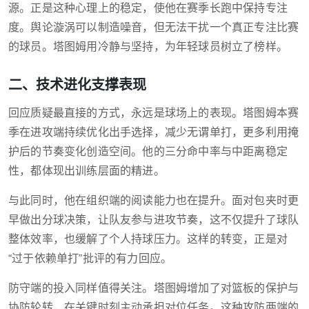
源。正是这种心理上的稳定，使他在赛季长跑中保持专注
度。舆论漩涡可以制造噪音，但无法干扰一个真正专注比赛
的球员。塔图姆用冷静与坚持，为年轻球员树立了榜样。
二、技术进化支撑表现
回应质疑最直接的方式，永远是球场上的表现。塔图姆本赛
季在进攻端持续优化出手选择，减少无谓单打，更多利用掩
护后的节奏变化创造空间。他的三分命中率与中距离稳定
性，都体现出训练层面的精进。
与此同时，他在组织端的阅读能力也在提升。面对包夹时更
早做出分球决策，让队友参与进攻节奏，这不仅提升了球队
整体效率，也缓解了个人持球压力。这样的转变，正是对
“过于依赖单打”批评的有力回应。
防守端的投入同样值得关注。塔图姆增加了对篮板的保护与
协防轮转，在关键时刻主动承担对位任务。这种攻防两端的