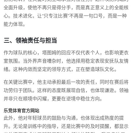
全面升级，使他不再只是得分手，而是真正意义上的全能核
心。技术进化，让“只专注比赛”不再是一句口号，而是一种
能力体现。
三、领袖责任与担当
作为球队的核心，塔图姆的回应不仅代表个人，也影响更衣
室氛围。当外界声音嘈杂时，他选择用稳定表现安抚队友情
绪。这种内敛而坚定的领导方式，正在塑造球队文化。
在关键比赛中，他主动承担最后一攻的责任，同时在赛后将
功劳归于团队。这样的态度既展现自信，也体现谦逊。领袖
并非只在顺境中闪耀，更要在逆境中稳住方向。
乐竞体育官方网站
此外，他对年轻球员的鼓励与沟通，也体现出成熟度的提
升。无论是训练中的指导，还是比赛中的及时提醒，都显示