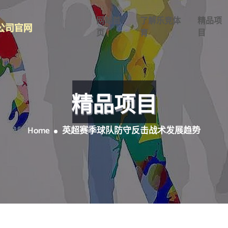
网站首
了解乐竞体
精品项
页
育
目
精品项目
Home
英超赛季球队防守反击战术发展趋势