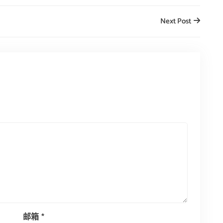
Next Post
邮箱
*