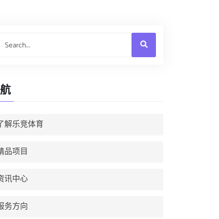
航
了解乐竞体育
精品项目
资讯中心
服务方向