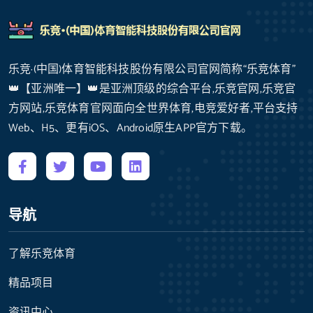
乐竞·(中国)体育智能科技股份有限公司官网简称“乐竞体育”
👑【亚洲唯一】👑是亚洲顶级的综合平台,乐竞官网,乐竞官
方网站,乐竞体育官网面向全世界体育,电竞爱好者,平台支持
Web、H5、更有iOS、Android原生APP官方下载。
导航
了解乐竞体育
精品项目
资讯中心