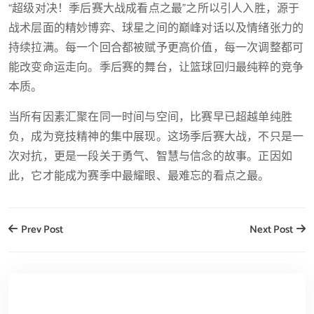
“超级对决！季后赛大战成看点之最”之所以引人入胜，源于
战术层面的精妙博弈、球星之间的巅峰对话以及情绪张力的
持续拉满。每一个回合都被赋予更高价值，每一次调整都可
能改变命运走向。季后赛的舞台，让篮球回归最纯粹的竞争
本质。
当所有因素汇聚在同一时间与空间，比赛早已超越单纯胜
负，成为竞技精神的集中展现。这场季后赛大战，不只是一
次对抗，更是一段关于勇气、智慧与信念的故事。正因如
此，它才能成为赛季中最耀眼、最难忘的看点之最。
Prev Post
Next Post